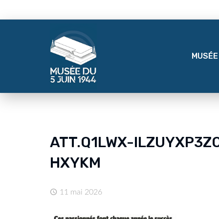
MUSÉE
ATT.Q1LWX-ILZUYXP3
HXYKM
11 mai 2026