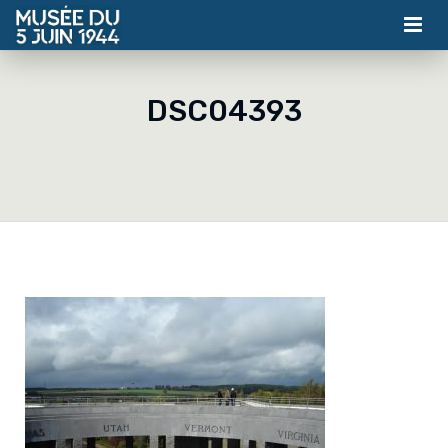
MUSÉE
DSC04393
ASSOCIATION
ACTUALITÉS
VISITES
CONTACT
BILLETTERIE