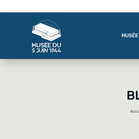
MUSÉE
B
Accu