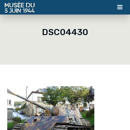
MUSÉE
DSC04430
ASSOCIATION
ACTUALITÉS
VISITES
CONTACT
BILLETTERIE