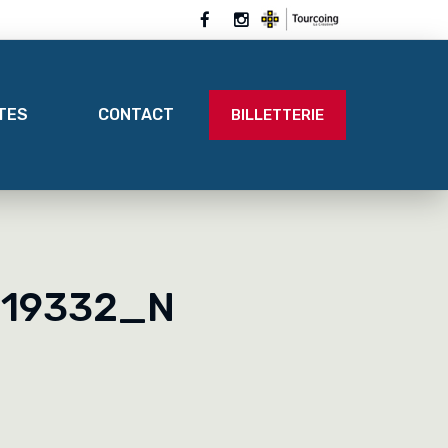
ITES
CONTACT
BILLETTERIE
719332_N