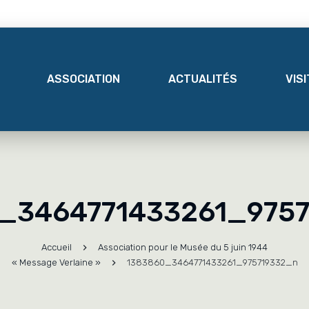
ASSOCIATION
ACTUALITÉS
VIS
_3464771433261_975
Accueil
Association pour le Musée du 5 juin 1944
« Message Verlaine »
1383860_3464771433261_975719332_n